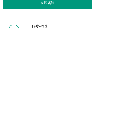
立即咨询
服务咨询
0571-85781137
商务洽谈
0571-85781137
加入我们
lskjhz@163.com
利晟（杭州）科技有限公司